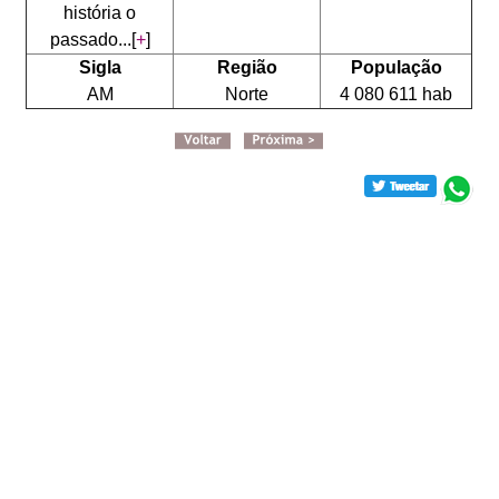
história o
passado...[
+
]
Sigla
Região
População
AM
Norte
4 080 611 hab