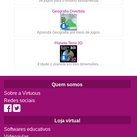
34 jogos para o ensino fundamental
Geografia Divertida
Aprenda Geografia por meio de jogos
Planeta Terra 3D
Estude o planeta em três dimensões.
Quem somos
Sobre a Virtuous
Redes sociais
Loja virtual
Softwares educativos
Videoaulas