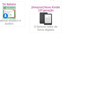
Só Italiano
[Amazon] Novo Kindle
10ª geração
terial didático e
áudios
O famoso leitor de
livros digitais