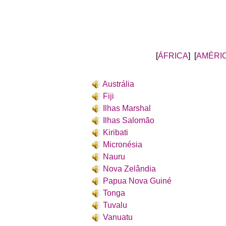
[
ÁFRICA
] [
AMÉRI
Austrália
Fiji
Ilhas Marshal
Ilhas Salomão
Kiribati
Micronésia
Nauru
Nova Zelândia
Papua Nova Guiné
Tonga
Tuvalu
Vanuatu