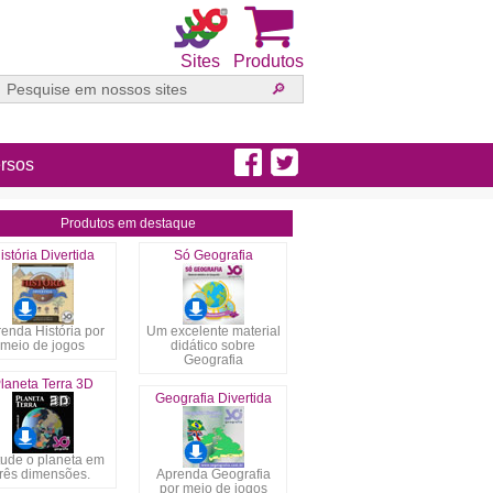
Sites
Produtos
rsos
Produtos em destaque
istória Divertida
Só Geografia
enda História por
Um excelente material
meio de jogos
didático sobre
Geografia
laneta Terra 3D
Geografia Divertida
tude o planeta em
três dimensões.
Aprenda Geografia
por meio de jogos