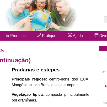
Produtos
Pratique
Ajuda
Dive
ção
ontinuação)
Pradarias e estepes
Um 
Principais regiões
: centro-norte dos EUA,
Mongólia, sul do Brasil e leste europeu.
H
Vegetação típica
: composta principalmente
por gramíneas.
Apr