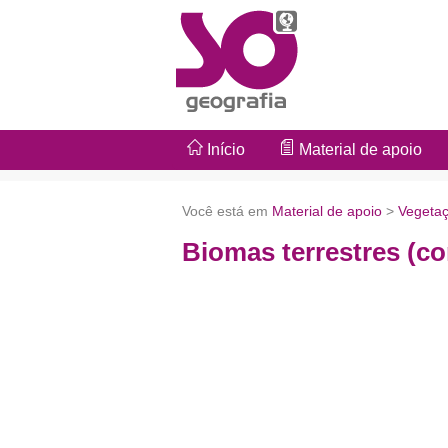
Início
Material de apoio
Você está em
Material de apoio
>
Vegeta
Biomas terrestres (c