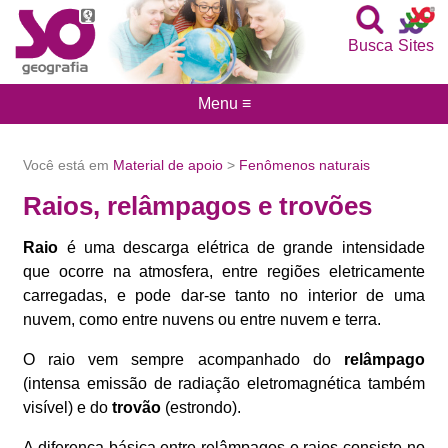
Busca
Sites
Menu ≡
Você está em
Material de apoio
>
Fenômenos naturais
Raios, relâmpagos e trovões
Raio
é uma descarga elétrica de grande intensidade
que ocorre na atmosfera, entre regiões eletricamente
carregadas, e pode dar-se tanto no interior de uma
nuvem, como entre nuvens ou entre nuvem e terra.
O raio vem sempre acompanhado do
relâmpago
(intensa emissão de radiação eletromagnética também
visível) e do
trovão
(estrondo).
A diferença básica entre relâmpagos e raios consiste no